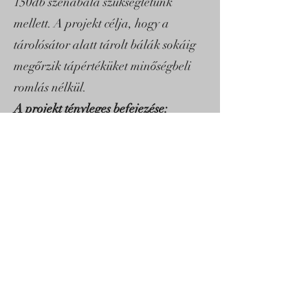
150db szénabála szükségletünk
mellett. A projekt célja, hogy a
tárolósátor alatt tárolt bálák sokáig
megőrzik tápértéküket minőségbeli
romlás nélkül.
A projekt tényleges befejezése:
2024.06.30
.
Kenzo Lovasudvar
FELIR azonosító: AB3385325
kenzo.lovasudvar@gmail.com
+36 30 558 4895
2823, Vértessomló, Rét utca