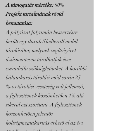
A támogatás mértéke:
60%
Projekt tartalmának rövid
bemutatása:
A pályázat folyamán beszerzésre
került egy darab Shelterall mobil
tárolósátor, melynek segítségével
ázásmentesen tárolhatjuk éves
szénabála szükségletünket. A korábbi
bálatakarós tárolási mód során 25
%-os tárolási veszteség volt jellemző,
a fejlesztésnek köszönhetően 1% alá
sikerül ezt szorítani. A fejlesztésnek
köszönhetően jelentős
költségmegtakarítás érhető el az évi