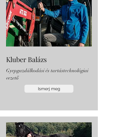
Kluber Balázs
Gyepgazdálkodási és tartástechnológiai
vezető
Ismerj meg