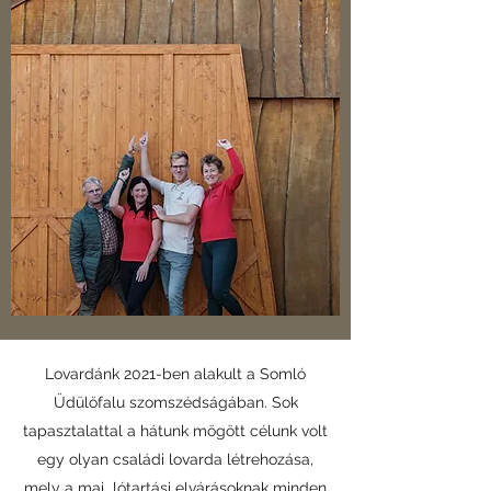
Lovardánk 2021-ben alakult a Somló
Üdülőfalu szomszédságában. Sok
tapasztalattal a hátunk mögött célunk volt
egy olyan családi lovarda létrehozása,
mely a mai lótartási elvárásoknak minden