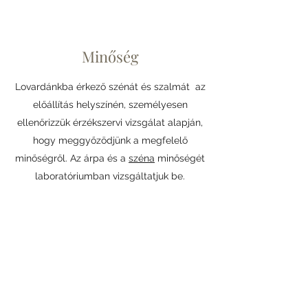
Minőség
Lovardánkba érkező szénát és szalmát az
előállítás helyszínén, személyesen
ellenőrizzük érzékszervi vizsgálat alapján,
hogy meggyőzödjünk a megfelelő
minőségről. Az árpa és a
széna
minőségét
laboratóriumban vizsgáltatjuk be.
9 hektár legelő
A friss, zöld fű a legnagyobb kincs. A napi