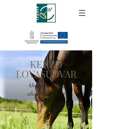
KENZO
LOVASUDVAR
Ahol a minőség
alapértelmezett